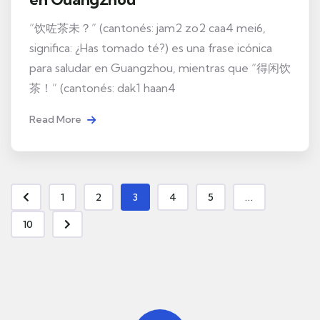
“饮咗茶未？” (cantonés: jam2 zo2 caa4 mei6,
significa: ¿Has tomado té?) es una frase icónica
para saludar en Guangzhou, mientras que “得闲饮
茶！” (cantonés: dak1 haan4
Read More
1
2
3
4
5
...
10