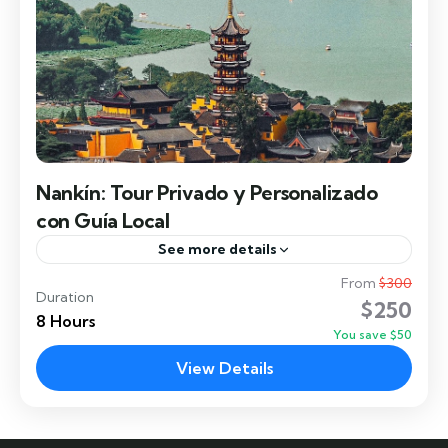
Nankín: Tour Privado y Personalizado
con Guía Local
See more details
From
$300
Nankín es una ciudad marcada por la profundidad
Duration
$250
de la historia china. Aquí podrás caminar junto a la
8 Hours
You save $50
imponente Muralla de la dinastía Ming, sentir...
View Details
Nanjing