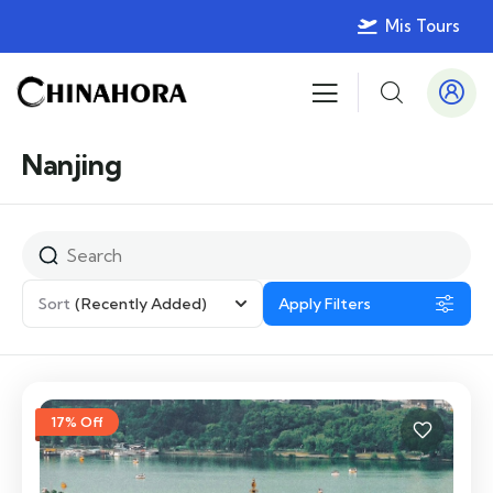
Mis Tours
Nanjing
Sort
(Recently Added)
Apply Filters
17% Off