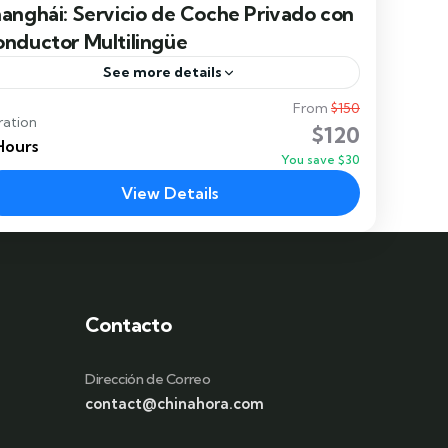
anghái: Servicio de Coche Privado con
nductor Multilingüe
See more details
From
$150
Descubre Shanghái, la vibrante “Ciudad Mágica”
ration
$120
de Oriente, con total comodidad y libertad
Hours
You save $30
gracias a este servicio de coche privado con
View Details
onductor multilingüe. Desde la...
Shanghai
Contacto
Dirección de Correo
contact@chinahora.com