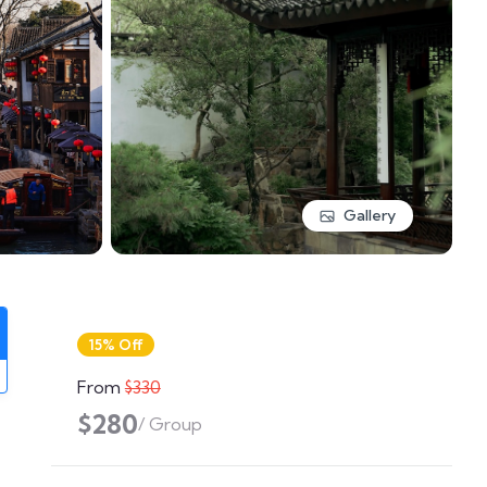
Gallery
15% Off
From
$330
$280
/ Group