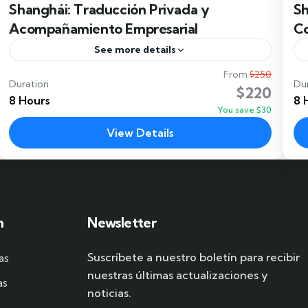
Shanghái: Traducción Privada y
Sh
Acompañamiento Empresarial
Co
See more details
From
$250
Shanghái no solo es la ciudad más grande de
Duration
Du
$220
China, sino también su motor comercial más
8 Hours
8 
You save $30
potente. Aquí se concentran miles de empresas
View Details
de comercio...
c
Shanghai
n
Newsletter
Suscríbete a nuestro boletín para recibir
as
nuestras últimas actualizaciones y
as
noticias.