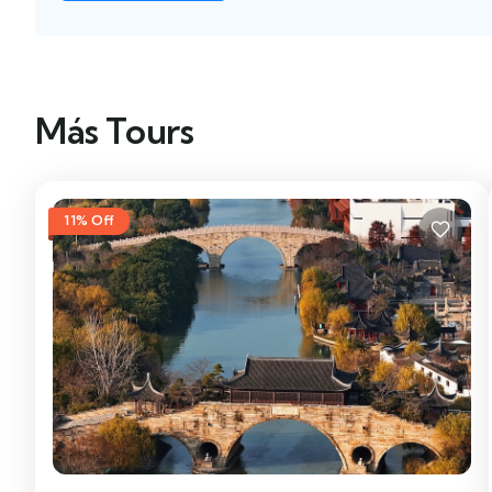
Más Tours
11% Off