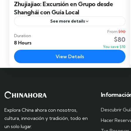
Zhujiajiao: Excursión en Grupo desde
Shanghái con Guía Local
See more details
From
$90
Descubre Zhujiajiao, uno de los pueblos acuáticos
Duration
$80
más antiguos y mejor conservados de China,
8 Hours
You save $10
situado a poca distancia de Shanghái. Este
View Details
encantador destino te invita...
Shanghai
Informació
Descubrir Guí
Explora China ahora con nosotros,
cultura, innovación y tradición, todo en
Hacer Reserv
un solo lugar.
Tus Reservas