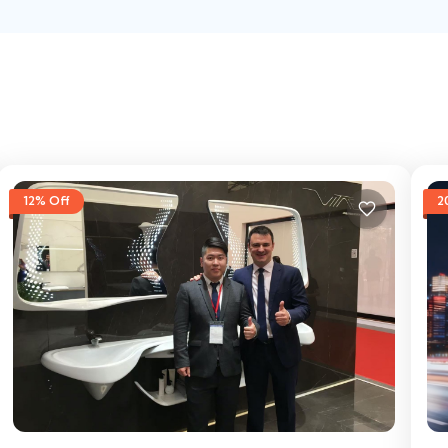
12% Off
2