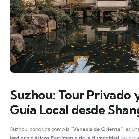
Suzhou: Tour Privado 
Guía Local desde Shan
Suzhou, conocida como la “
Venecia de Oriente
”, es un
jardines clásicos Patrimonio de la Humanidad
, los can